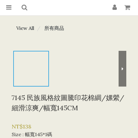
View All
所有商品
7145 民族風格紋圖騰印花棉綢/嫘縈/
細滑涼爽/幅寬145CM
NT$138
Size
: 幅寬145*1碼