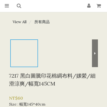
View All
所有商品
7217 黑白圖騰印花棉綢布料/嫘縈/細
滑涼爽/幅寬145CM
NT$60
Size
: 幅寬145*40cm