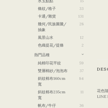
水玉點點
15
條紋/格子
33
卡通/雜貨
131
幾何/民族圖騰/
28
抽象
風景山水
12
色織提花/提條
2
熱門品種
純棉印花平紋
59
DES
雙層棉紗/泡泡布
37
斜紋棉布160cm
84
寬
花色隨
斜紋棉布235cm
11
LINE 
寬
帆布/牛仔
36