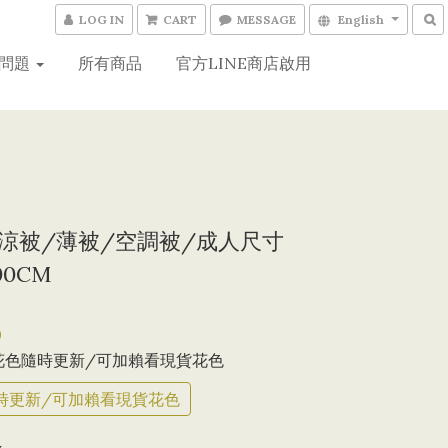
LOG IN
CART
MESSAGE
English
問題
所有商品
官方LINE商店啟用
 夏涼被/薄被/空調被/成人尺寸
00CM
0
 花色隨時更新/可加賴看現貨花色
時更新/可加賴看現貨花色