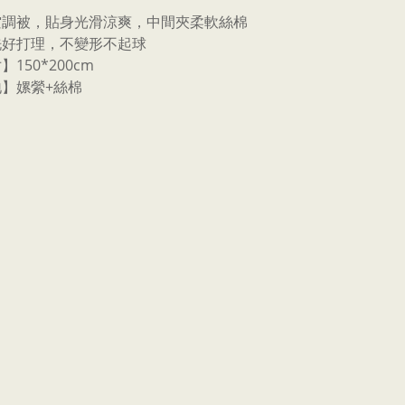
空調被，貼身光滑涼爽，中間夾柔軟絲棉
洗好打理，不變形不起球
】150*200cm
】嫘縈+絲棉