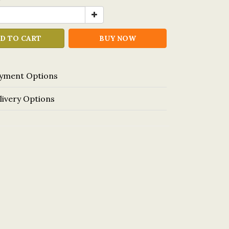
y
D TO CART
BUY NOW
yment Options
livery Options