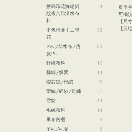
數碼印花滌綸斜
9
夏季
紋複合防潑水布
可機
料
【尺寸
【質地
本色棉麻手工印
32
花
PVC/防水布/仿
54
皮PU
針織布料
16
棉綢/嫘縈
43
燈芯絨/棉絨
15
蕾絲/網紗/刺繡
17
雪紡
20
毛絨布料
14
里布內襯
8
羊毛/毛呢
2