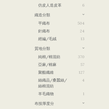
仿皮人造皮革
6
織造分類
平織布
504
針織布
24
經編/毛絨
13
質地分類
純棉/棉混紡
370
亞麻/棉麻
57
聚酯纖維
127
絲織品/桑蠶絲/
4
絲棉混紡
羊毛織物
1
布按厚度分