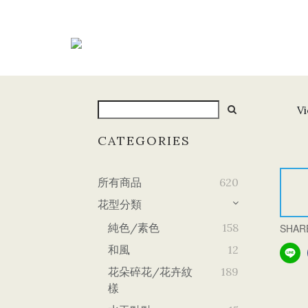
Vi
CATEGORIES
所有商品
620
花型分類
純色/素色
158
SHAR
和風
12
花朵碎花/花卉紋
189
樣