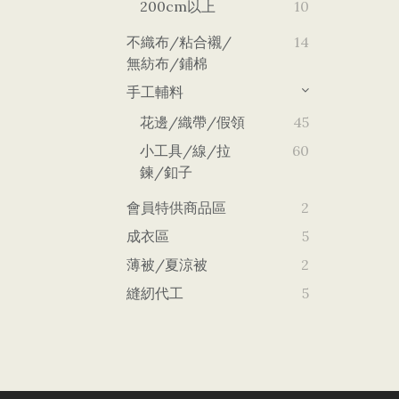
200cm以上
10
不織布/粘合襯/
14
無紡布/鋪棉
手工輔料
花邊/織帶/假領
45
小工具/線/拉
60
鍊/釦子
會員特供商品區
2
成衣區
5
薄被/夏涼被
2
縫紉代工
5