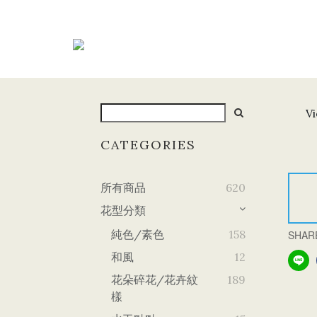
Vi
CATEGORIES
所有商品
620
花型分類
純色/素色
158
SHAR
和風
12
花朵碎花/花卉紋
189
樣