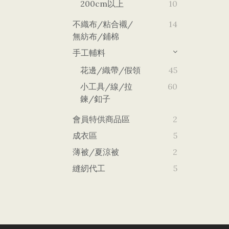
200cm以上
10
不織布/粘合襯/
14
無紡布/鋪棉
手工輔料
花邊/織帶/假領
45
小工具/線/拉
60
鍊/釦子
會員特供商品區
2
成衣區
5
薄被/夏涼被
2
縫紉代工
5