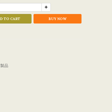
y
D TO CART
BUY NOW
工製品