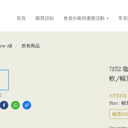
首頁
購買須知
會員分級與優惠活動
常見
ew All
所有商品
715
軟/幅寬
E
NT$178
Size
: 幅
幅寬150