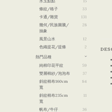
水玉點點
15
條紋/格子
33
卡通/雜貨
131
幾何/民族圖騰/
28
抽象
風景山水
12
色織提花/提條
2
DES
熱門品種
純棉印花平紋
59
雙層棉紗/泡泡布
37
斜紋棉布160cm
84
寬
斜紋棉布235cm
11
寬
帆布/牛仔
36