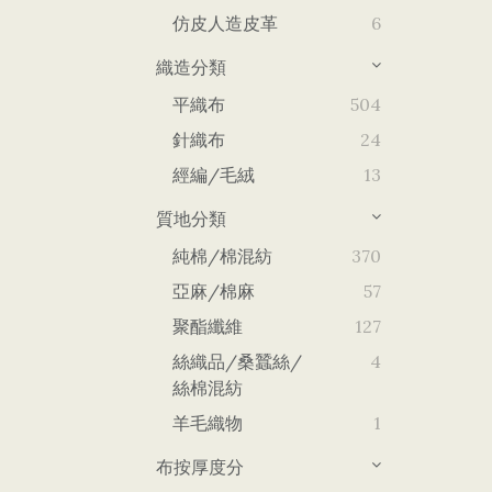
仿皮人造皮革
6
織造分類
平織布
504
針織布
24
經編/毛絨
13
質地分類
純棉/棉混紡
370
亞麻/棉麻
57
聚酯纖維
127
絲織品/桑蠶絲/
4
絲棉混紡
羊毛織物
1
布按厚度分