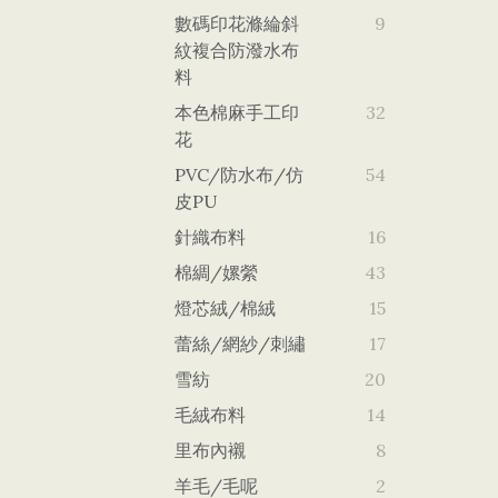
數碼印花滌綸斜
9
紋複合防潑水布
料
本色棉麻手工印
32
花
PVC/防水布/仿
54
皮PU
針織布料
16
棉綢/嫘縈
43
燈芯絨/棉絨
15
蕾絲/網紗/刺繡
17
雪紡
20
毛絨布料
14
里布內襯
8
羊毛/毛呢
2