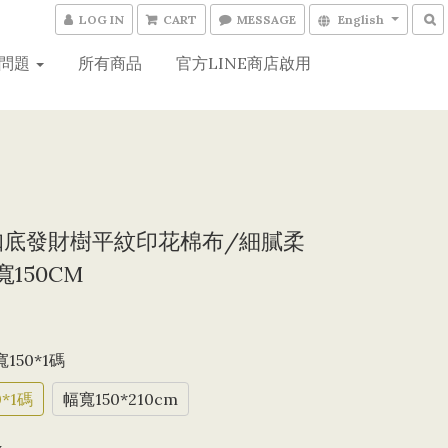
LOG IN
CART
MESSAGE
English
問題
所有商品
官方LINE商店啟用
2 咖底發財樹平紋印花棉布/細膩柔
150CM
寬150*1碼
*1碼
幅寬150*210cm