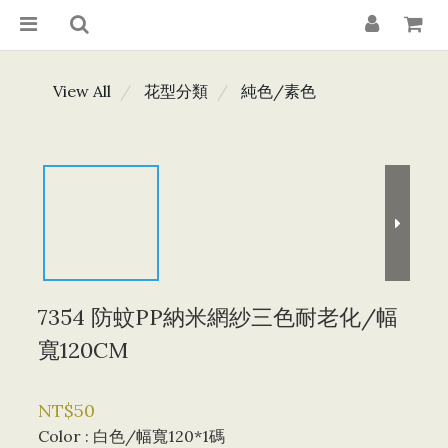
View All
花型分類
純色/素色
7354 防蚊PP納米網紗三色耐老化/幅
寬120CM
NT$50
Color
: 白色/幅寬120*1碼