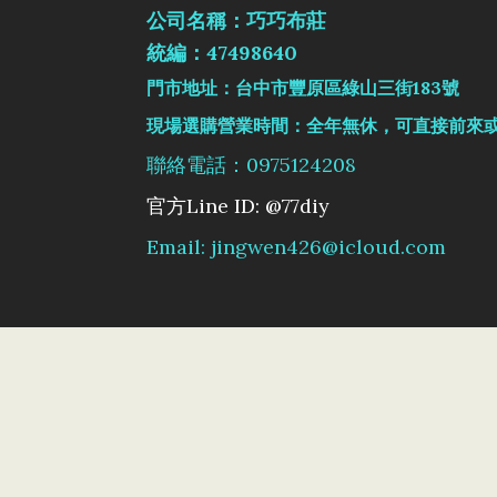
公司名稱：巧巧布莊
統編：47498640
門市地址：台中市豐原區綠山三街183號
現場選購營業時間：全年無休，可直接前來
聯絡電話：0975124208
官方Line ID: @77diy
Email: jingwen426@icloud.com