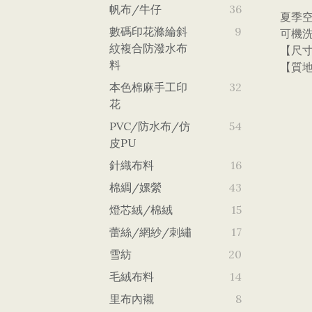
帆布/牛仔
36
夏季
數碼印花滌綸斜
9
可機
紋複合防潑水布
【尺寸
料
【質地
本色棉麻手工印
32
花
PVC/防水布/仿
54
皮PU
針織布料
16
棉綢/嫘縈
43
燈芯絨/棉絨
15
蕾絲/網紗/刺繡
17
雪紡
20
毛絨布料
14
里布內襯
8