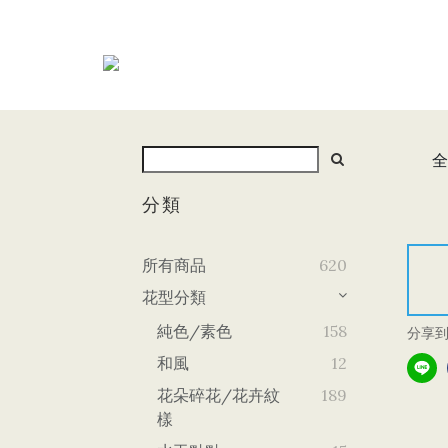
全
分類
所有商品
620
花型分類
純色/素色
158
分享
和風
12
花朵碎花/花卉紋
189
樣