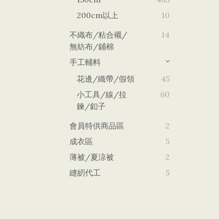
200cm以上
10
不織布/粘合襯/
14
無紡布/鋪棉
手工輔料
花邊/織帶/假領
45
小工具/線/拉
60
鍊/釦子
會員特供商品區
2
成衣區
5
薄被/夏涼被
2
縫紉代工
5