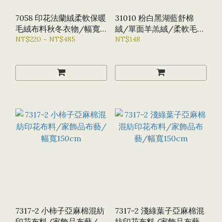
7058 印花法蘭絨柔軟保暖
31010 粉白黑湖藍舒棉
毛絨布料秋冬衣物/幅寬
絨/單面羊羔絨/柔軟毛絨
180CM
NT$220 ~ NT$485
內襯/幅寬160CM
NT$148
7317-2 小柿子亞麻棉混紡
7317-2 淺綠葉子亞麻棉混
印花布料/家飾品布藝/幅
紡印花布料/家飾品布藝/