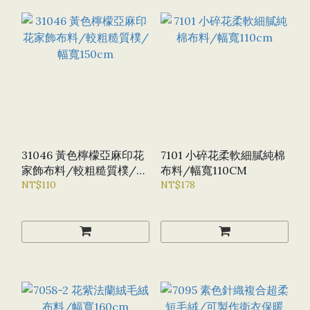
31046 黃色檸檬亞麻印花
7101 小碎花柔軟細膩純棉
家飾布料/較粗糙質樸/幅
布料/幅寬110CM
寬150CM
NT$110
NT$178