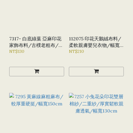
7317- 白底綠葉 亞麻印花
112075 印花天鵝絨布料/
家飾布料/古樸老粗布/幅
柔軟親膚嬰兒衣物/幅寬
寬150CM
NT$130
160CM
NT$210