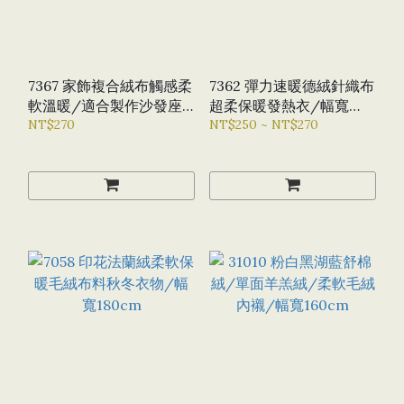
7367 家飾複合絨布觸感柔
7362 彈力速暖德絨針織布
軟溫暖/適合製作沙發座
超柔保暖發熱衣/幅寬
椅等/幅寬145CM
NT$270
180CM
NT$250 ~ NT$270