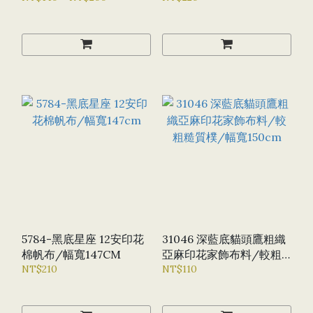
5784-黑底星座 12安印花
31046 深藍底貓頭鷹粗織
棉帆布/幅寬147CM
亞麻印花家飾布料/較粗
NT$210
糙質樸/幅寬150CM
NT$110