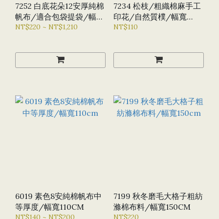
7252 白底花朵12安厚純棉
7234 松枝/粗織棉麻手工
帆布/適合包袋提袋/幅寬
印花/自然質樸/幅寬
148CM
NT$220 ~ NT$1,210
150CM
NT$110
6019 素色8安純棉帆布中
7199 秋冬磨毛大格子粗紡
等厚度/幅寬110CM
滌棉布料/幅寬150CM
NT$140 ~ NT$200
NT$220