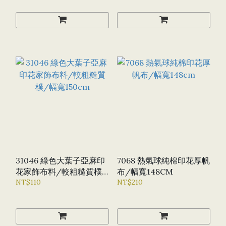
31046 綠色大葉子亞麻印
7068 熱氣球純棉印花厚帆
花家飾布料/較粗糙質樸/
布/幅寬148CM
幅寬150CM
NT$110
NT$210