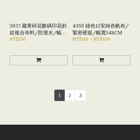
5937 藏青碎花數碼印花斜
4359 綠色12安純色帆布/
紋複合布料/防潑水/幅寬
緊密硬挺/幅寬148CM
145CM
NT$230
NT$168 ~ NT$558
1
2
3