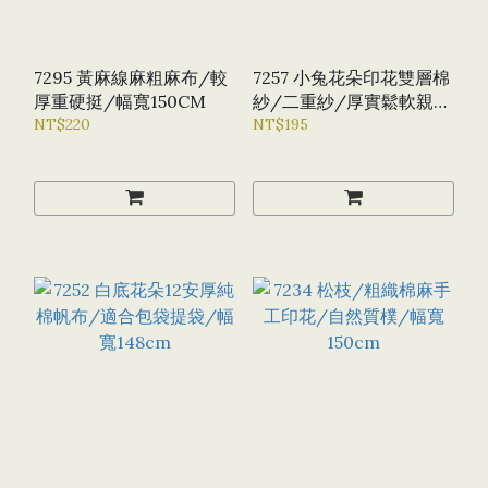
7295 黃麻線麻粗麻布/較
7257 小兔花朵印花雙層棉
厚重硬挺/幅寬150CM
紗/二重紗/厚實鬆軟親膚
NT$220
透氣/幅寬130CM
NT$195