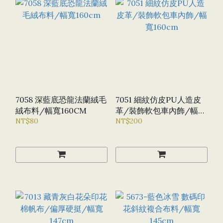
7058 深藍底恐龍法蘭絨毛
7051 細紋仿皮PU人造皮
絨布料/幅寬160CM
革/裝飾軟包車內飾/幅寬
NT$80
160CM
NT$200