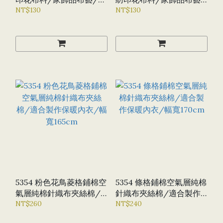
寬150CM
NT$130
幅寬150CM
NT$130
5354 粉色花鳥菱格鋪棉空
5354 條格鋪棉空氣層純棉
氣層純棉針織布夾絲棉/
針織布夾絲棉/適合製作
適合製作保暖內衣/幅寬
NT$260
保暖內衣/幅寬170CM
NT$240
165CM