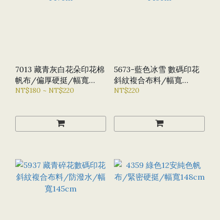
7013 藏青灰白花朵印花棉
5673-藍色冰雪 數碼印花
帆布/偏厚硬挺/幅寬
斜紋複合布料/幅寬
147CM
NT$180 ~ NT$220
145CM
NT$220