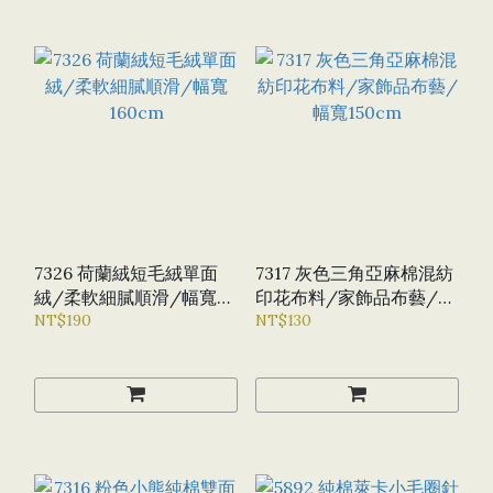
7326 荷蘭絨短毛絨單面
7317 灰色三角亞麻棉混紡
絨/柔軟細膩順滑/幅寬
印花布料/家飾品布藝/幅
160CM
NT$190
寬150CM
NT$130