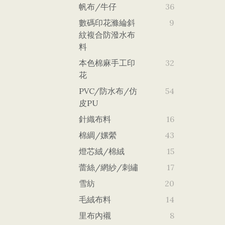
帆布/牛仔
36
數碼印花滌綸斜
9
紋複合防潑水布
料
本色棉麻手工印
32
花
PVC/防水布/仿
54
皮PU
針織布料
16
棉綢/嫘縈
43
燈芯絨/棉絨
15
蕾絲/網紗/刺繡
17
雪紡
20
毛絨布料
14
里布內襯
8