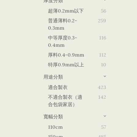
厚度分類
超薄0.2mm以下
56
普通薄料0.2-
259
0.3mm
中等厚度0.3-
116
0.4mm
厚料0.4-0.9mm
112
特厚0.9mm以上
10
用途分類
適合製衣
423
不適合製衣（適
142
合包袋家居）
寬幅分類
110cm
57
150cm
485