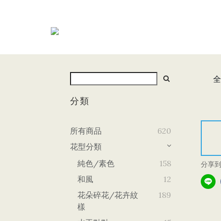
全
分類
所有商品
620
花型分類
純色/素色
158
分享
和風
12
花朵碎花/花卉紋
189
樣