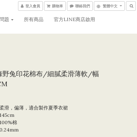
登入會員
購物車
聯絡我們
繁體中文
問題
所有商品
官方LINE商店啟用
8 綠野兔印花棉布/細膩柔滑薄軟/幅
CM
柔滑，偏薄，適合製作夏季衣裙
45cm
100%棉
.24mm