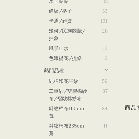
水玉點點
15
條紋/格子
33
卡通/雜貨
131
幾何/民族圖騰/
28
抽象
風景山水
12
色織提花/提條
2
熱門品種
純棉印花平紋
59
二重紗/雙層棉紗
37
布/褶皺棉紗布
商品
斜紋棉布160cm
84
寬
斜紋棉布235cm
11
寬