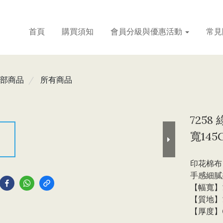
首頁
購買須知
會員分級與優惠活動
常見
部商品
所有商品
725
寬145
印花棉布
到
手感細膩
【幅寬】1
【質地】
【厚度】0