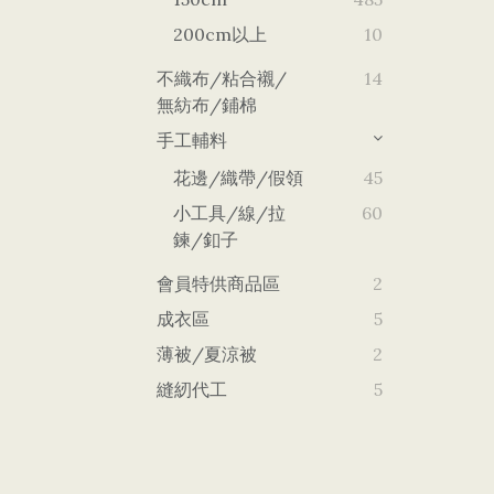
200cm以上
10
不織布/粘合襯/
14
無紡布/鋪棉
手工輔料
花邊/織帶/假領
45
小工具/線/拉
60
鍊/釦子
會員特供商品區
2
成衣區
5
薄被/夏涼被
2
縫紉代工
5