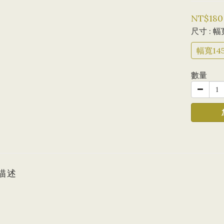
NT$180
尺寸
: 幅
幅寬145
數量
描述