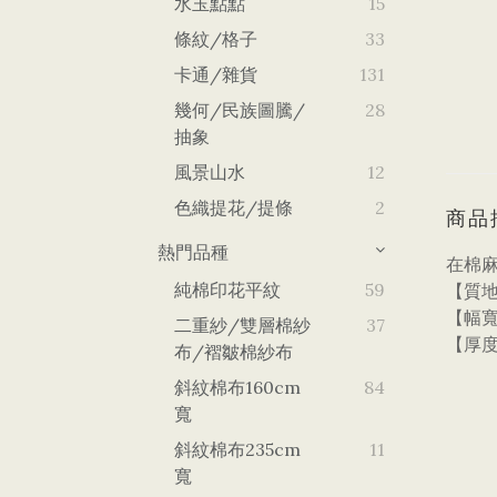
水玉點點
15
條紋/格子
33
卡通/雜貨
131
幾何/民族圖騰/
28
抽象
風景山水
12
色織提花/提條
2
商品
熱門品種
在棉麻
純棉印花平紋
59
【質
【幅寬
二重紗/雙層棉紗
37
【厚度
布/褶皺棉紗布
斜紋棉布160cm
84
寬
斜紋棉布235cm
11
寬