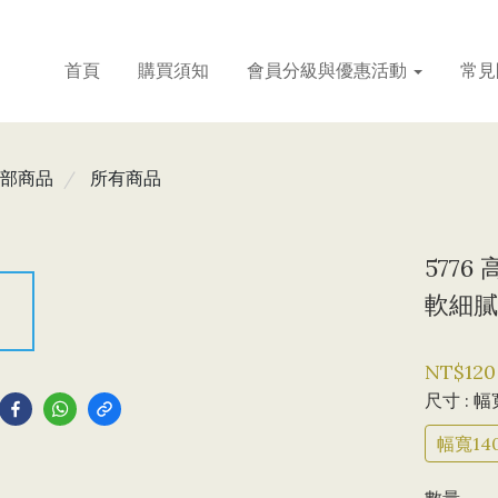
首頁
購買須知
會員分級與優惠活動
常見
部商品
所有商品
577
軟細膩
到
NT$120
尺寸
: 幅
幅寬140