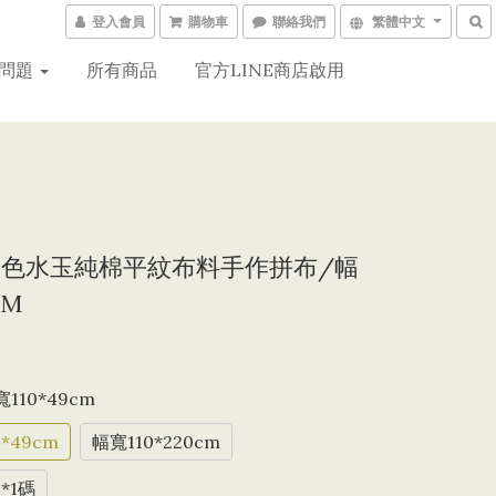
登入會員
購物車
聯絡我們
繁體中文
問題
所有商品
官方LINE商店啟用
1 粉色水玉純棉平紋布料手作拼布/幅
CM
寬110*49cm
*49cm
幅寬110*220cm
*1碼