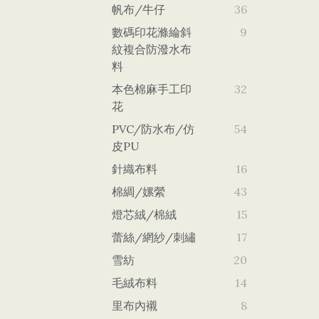
帆布/牛仔
36
數碼印花滌綸斜
9
紋複合防潑水布
料
本色棉麻手工印
32
花
PVC/防水布/仿
54
皮PU
針織布料
16
棉綢/嫘縈
43
燈芯絨/棉絨
15
蕾絲/網紗/刺繡
17
雪紡
20
毛絨布料
14
里布內襯
8