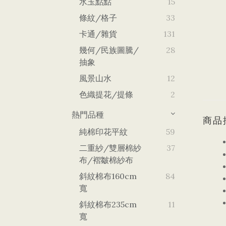
水玉點點
15
條紋/格子
33
卡通/雜貨
131
幾何/民族圖騰/
28
抽象
風景山水
12
色織提花/提條
2
熱門品種
商品
純棉印花平紋
59
二重紗/雙層棉紗
37
布/褶皺棉紗布
斜紋棉布160cm
84
寬
斜紋棉布235cm
11
寬