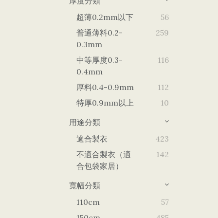
厚度分類
超薄0.2mm以下
56
普通薄料0.2-
259
0.3mm
中等厚度0.3-
116
0.4mm
厚料0.4-0.9mm
112
特厚0.9mm以上
10
用途分類
適合製衣
423
不適合製衣（適
142
合包袋家居）
寬幅分類
110cm
57
150cm
485