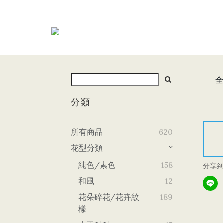
全
分類
所有商品
620
花型分類
純色/素色
158
分享
和風
12
花朵碎花/花卉紋
189
樣