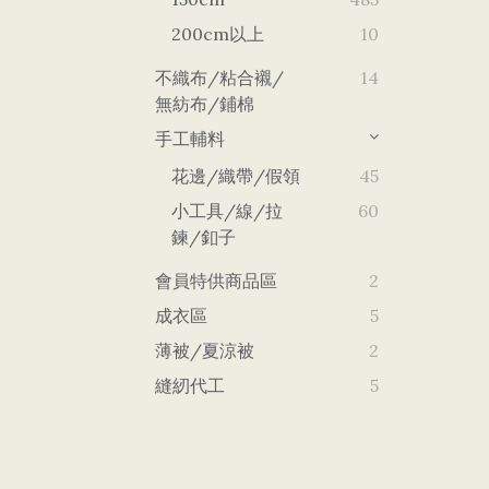
200cm以上
10
不織布/粘合襯/
14
無紡布/鋪棉
手工輔料
花邊/織帶/假領
45
小工具/線/拉
60
鍊/釦子
會員特供商品區
2
成衣區
5
薄被/夏涼被
2
縫紉代工
5